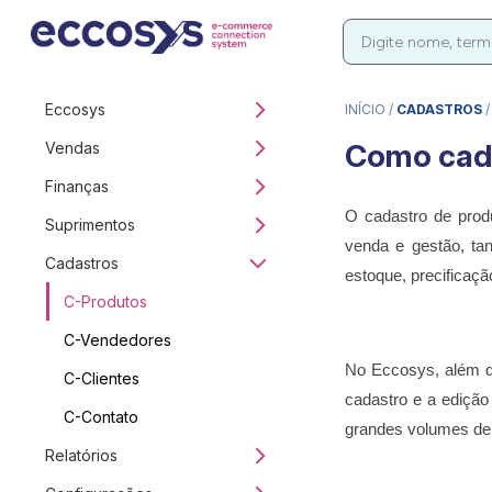
Eccosys
INÍCIO
/
CADASTROS
Como cadas
Vendas
Finanças
O cadastro de produ
Suprimentos
venda e gestão, ta
Cadastros
estoque, precificaç
C-Produtos
C-Vendedores
No Eccosys, além do
C-Clientes
cadastro e a edição
C-Contato
grandes volumes de 
Relatórios