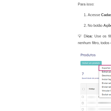
Para isso:
Acesse
Cadas
No botão
Açõ
💡 D
ica:
Use os fil
nenhum filtro, todos