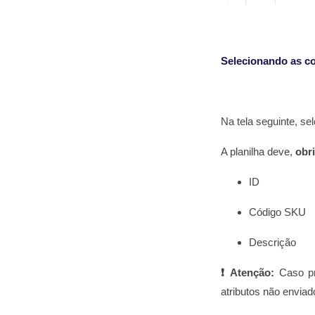
Selecionando as co
Na tela seguinte, se
A planilha deve,
obr
ID
Código SKU
Descrição
❗
Atenção:
Caso pr
atributos não envia