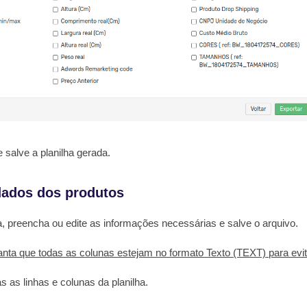
 salve a planilha gerada.
dados dos produtos
a, preencha ou edite as informações necessárias e salve o arquivo.
anta que todas as colunas estejam no formato Texto (TEXT) para evit
s as linhas e colunas da planilha.