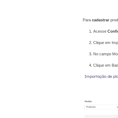
Para
cadastrar
produ
Acesse
Confi
Clique em Impo
No campo Mode
Clique em Baix