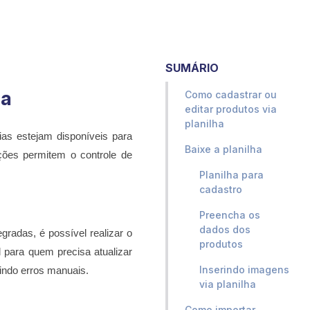
SUMÁRIO
ha
Como cadastrar ou
editar produtos via
planilha
ias estejam disponíveis para
Baixe a planilha
ões permitem o controle de
Planilha para
cadastro
Preencha os
dados dos
radas, é possível realizar o
produtos
 para quem precisa atualizar
Inserindo imagens
indo erros manuais.
via planilha
Como importar